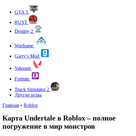
GTA 5
RUST
Destiny 2
Warframe
Garry’s Mod
Valorant
Fortnite
Truck Simulator 2
Другие игры
Главная
»
Roblox
Карта Undertale в Roblox – полное
погружение в мир монстров