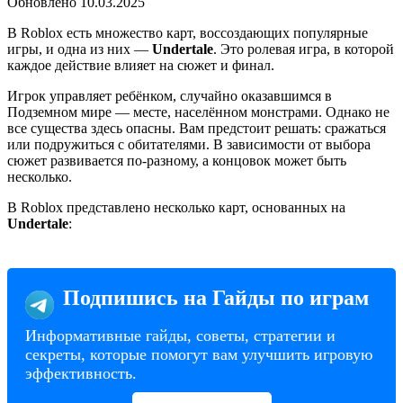
Обновлено
10.03.2025
В Roblox есть множество карт, воссоздающих популярные
игры, и одна из них —
Undertale
. Это ролевая игра, в которой
каждое действие влияет на сюжет и финал.
Игрок управляет ребёнком, случайно оказавшимся в
Подземном мире — месте, населённом монстрами. Однако не
все существа здесь опасны. Вам предстоит решать: сражаться
или подружиться с обитателями. В зависимости от выбора
сюжет развивается по-разному, а концовок может быть
несколько.
В Roblox представлено несколько карт, основанных на
Undertale
:
Подпишись на Гайды по играм
Информативные гайды, советы, стратегии и
секреты, которые помогут вам улучшить игровую
эффективность.