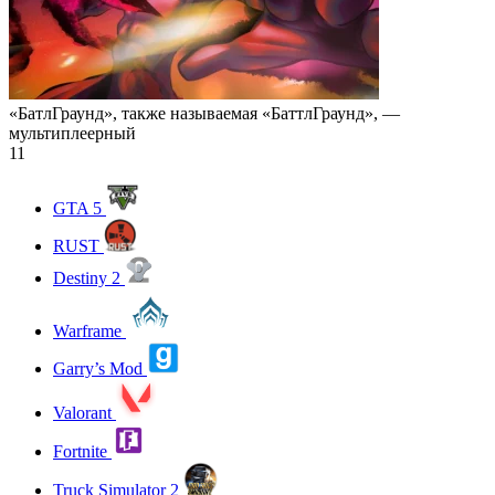
«БатлГраунд», также называемая «БаттлГраунд», —
мультиплеерный
11
GTA 5
RUST
Destiny 2
Warframe
Garry’s Mod
Valorant
Fortnite
Truck Simulator 2