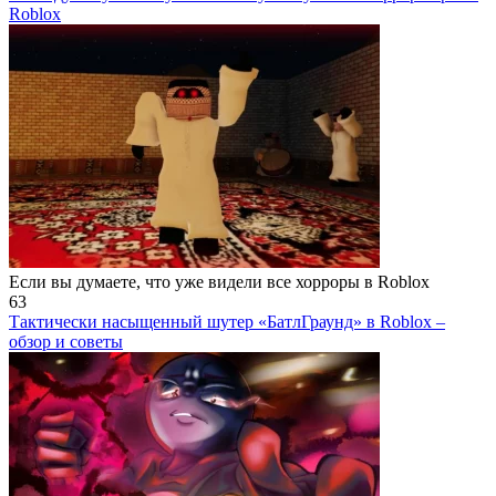
Roblox
Если вы думаете, что уже видели все хорроры в Roblox
63
Тактически насыщенный шутер «БатлГраунд» в Roblox –
обзор и советы