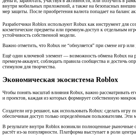
деньги, заработать, участвуя в активности, или получить в р
внутри мобильных приложений, а также на безопасных внешн
мер защиты. После приобретения валюта попадает на баланс а
Разработчики Roblox используют Robux как инструмент для со
косметические предметы или премиум-доступ к отдельным игр
устойчивость собственной модели.
Важно отметить, что Robux не “обнуляется” при смене игр или 
Ещё один ключевой элемент — возможность обмена Robux на ре
премиум-аккаунт, соблюдать правила сообщества и достичь опр
стимулом для творчества.
Экономическая экосистема Roblox
Чтобы понять масштаб влияния Robux, важно рассматривать его
и проектов, каждая из которых формирует собственную микро
Создатели игр решают, как использовать Robux: сделать игру 
обеспечивая доступ только определённым пользователям. Эти 
В результате внутри Roblox возникли полноценные рыночные о
растёт из-за популярности. Платформа выступает в роли цент