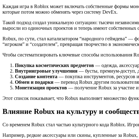
Каждая игра в Roblox может включать собственные формы моне
которые потом можно обменять через систему DevEx.
Такой подход создал уникальную ситуацию: тысячи независимы
выросли из одиночных проектов и теперь имеют собственных 
Robux, по сути, стал катализатором “народного геймдева” — ф
“игроком” и “создателем”, превращая творчество в экономичес
Чтобы систематизировать ключевые способы использования Ro
Покупка косметических предметов
— одежда, аксессуар
Внутриигровые улучшения
— бусты, премиум-доступ, 
Создание контента
— покупка инструментов, ресурсов и
Обмен и подарки
— перевод Robux другим пользователям
Монетизация проектов
— получение Robux за участие и
Этот список показывает, что Robux выполняет множество функ
Влияние Robux на культуру и сообщест
Со временем Robux стал частью культурного кода Roblox. Игрок
Например, редкие аксессуары или скины, купленные за Robux,