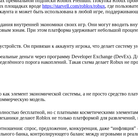
амках премиальной подписки Roblox Premium. Покупка Robux прои
их площадках вроде
https://starvell.com/roblox/robux
, где пользова
ккаунта и может быть использована в любой игре, поддерживающ
здания внутренней экономики своих игр. Они могут вводить вн
овым зонам. При этом платформа удерживает небольшой процент
устройств. Он привязан к аккаунту игрока, что делает систему 
альные деньги через программу Developer Exchange (DevEx). Дл
еделённого порога накоплений. Такая схема делает Robux не пр
 как элемент экономической системы, а не просто средство пла
коммерческую модель.
полностью бесплатной, но с платными косметическими элементами
механики делают Roblox не только платформой для развлечений,
тношения: спрос, предложение, конкуренция, даже “инфляция” 
рального банка, контролирующего баланс между игровыми и реа