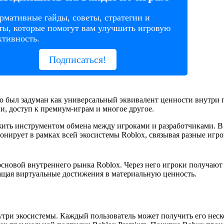
мативные гайды, советы, стратегии и
ты, которые помогут вам улучшить игровую
тивность.
Подписаться!
но был задуман как универсальный эквивалент ценности внутри
, доступ к премиум-играм и многое другое.
ить инструментом обмена между игроками и разработчиками. В 
онирует в рамках всей экосистемы Roblox, связывая разные игр
основой внутреннего рынка Roblox. Через него игроки получают
ащая виртуальные достижения в материальную ценность.
три экосистемы. Каждый пользователь может получить его нес