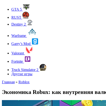
GTA 5
RUST
Destiny 2
Warframe
Garry’s Mod
Valorant
Fortnite
Truck Simulator 2
Другие игры
Главная
»
Roblox
Экономика Robux: как внутренняя валю