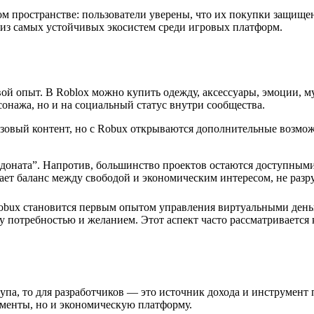
м пространстве: пользователи уверены, что их покупки защище
 из самых устойчивых экосистем среди игровых платформ.
ой опыт. В Roblox можно купить одежду, аксессуары, эмоции, м
рсонажа, но и на социальный статус внутри сообщества.
азовый контент, но с Robux открываются дополнительные возмож
и доната”. Напротив, большинство проектов остаются доступны
ает баланс между свободой и экономическим интересом, не разр
obux становится первым опытом управления виртуальными деньг
у потребностью и желанием. Этот аспект часто рассматривается
упа, то для разработчиков — это источник дохода и инструмент
ументы, но и экономическую платформу.