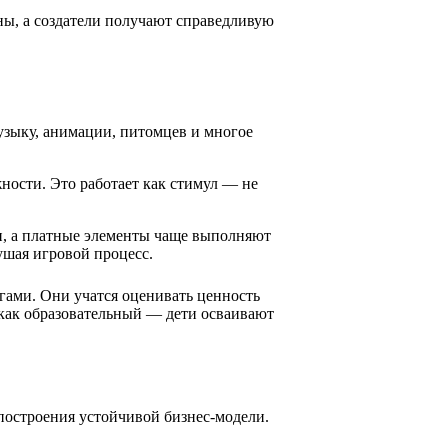
ны, а создатели получают справедливую
узыку, анимации, питомцев и многое
ности. Это работает как стимул — не
ми, а платные элементы чаще выполняют
ушая игровой процесс.
ами. Они учатся оценивать ценность
 как образовательный — дети осваивают
 построения устойчивой бизнес-модели.