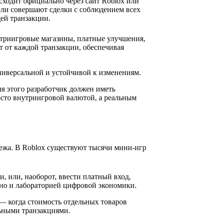
сходит официально через сайт Roblox или
тели совершают сделки с соблюдением всех
ей транзакции.
утриигровые магазины, платные улучшения,
 от каждой транзакции, обеспечивая
универсальной и устойчивой к изменениям.
я этого разработчик должен иметь
осто внутриигровой валютой, а реальным
тежа. В Roblox существуют тысячи мини-игр
, или, наоборот, ввести платный вход,
 но и лабораторией цифровой экономики.
— когда стоимость отдельных товаров
льными транзакциями.