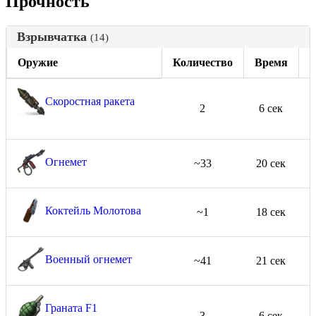
Прочность
Взрывчатка
(14)
Оружие
Количество
Время
Т
Скоростная ракета
2
6 сек
Огнемет
~33
20 сек
Коктейль Молотова
~1
18 сек
Военный огнемет
~41
21 сек
Граната F1
3
6 сек