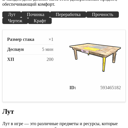
обеспечивающий комфорт.
Лут
Починка
Переработка
Прочность
Чертеж
Крафт
Размер стака
×1
Деспаун
5 мин
ХП
200
ID:
593465182
Лут
Лут в игре — это различные предметы и ресурсы, которые