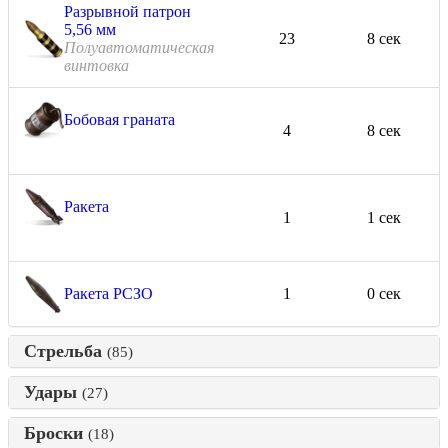
Разрывной патрон
5,56 мм
23
8 сек
Полуавтоматическая
винтовка
Бобовая граната
4
8 сек
Ракета
1
1 сек
Ракета РСЗО
1
0 сек
Стрельба
(85)
Удары
(27)
Броски
(18)