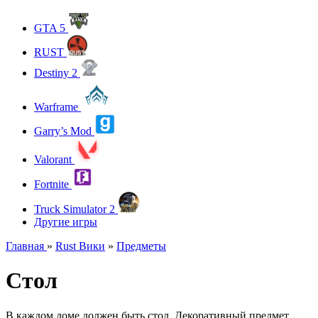
GTA 5
RUST
Destiny 2
Warframe
Garry’s Mod
Valorant
Fortnite
Truck Simulator 2
Другие игры
Главная
»
Rust Вики
»
Предметы
Стол
В каждом доме должен быть стол. Декоративный предмет,