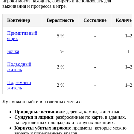
игроки могут находить, собирать и использовать для
выживания и прогресса в игре.
Контейнер
Вероятность
Состояние
Количес
Примитивный
5 %
-
1–2
ящик
Бочка
1 %
-
1
Подводный
2 %
-
1–2
житель
Подземный
2 %
-
1–2
житель
Лут можно найти в различных местах:
Природные источники
: деревья, камни, животные.
Сундуки и ящики
: разбросанные по карте, в зданиях,
на вертолетных площадках и в других локациях.
Корпусы убитых игроков
: предметы, которые можно
забрать у побежденных врагов.