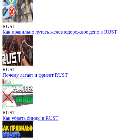
RUST
Как правильно лутать железнодорожное депо в RUST
RUST
Почему лагает и фризит RUST
RUST
Как убрать бинды в RUST