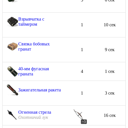
Взрывчатка с
таймером
1
10 сек
Связка бобовых
гранат
1
9 сек
40-мм фугасная
4
1 сек
граната
Зажигательная ракета
1
3 сек
Огненная стрела
16 сек
Охотничий лук
~5