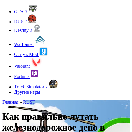
GTA 5
RUST
Destiny 2
Warframe
Garry’s Mod
Valorant
Fortnite
Truck Simulator 2
Другие игры
Главная
»
RUST
Как правильно лутать
железнодорожное депо в