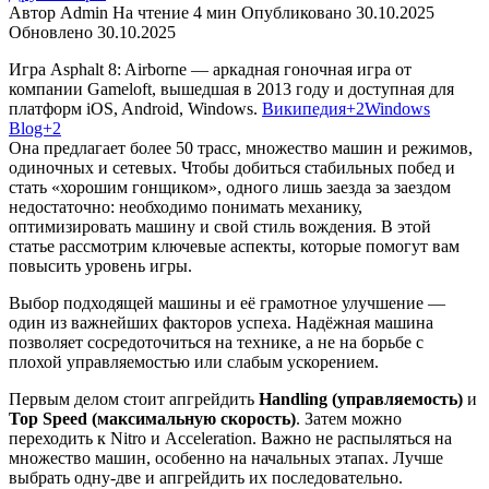
Автор
Admin
На чтение
4 мин
Опубликовано
30.10.2025
Обновлено
30.10.2025
Игра Asphalt 8: Airborne — аркадная гоночная игра от
компании Gameloft, вышедшая в 2013 году и доступная для
платформ iOS, Android, Windows.
Википедия+2Windows
Blog+2
Она предлагает более 50 трасс, множество машин и режимов,
одиночных и сетевых. Чтобы добиться стабильных побед и
стать «хорошим гонщиком», одного лишь заезда за заездом
недостаточно: необходимо понимать механику,
оптимизировать машину и свой стиль вождения. В этой
статье рассмотрим ключевые аспекты, которые помогут вам
повысить уровень игры.
Выбор подходящей машины и её грамотное улучшение —
один из важнейших факторов успеха. Надёжная машина
позволяет сосредоточиться на технике, а не на борьбе с
плохой управляемостью или слабым ускорением.
Первым делом стоит апгрейдить
Handling (управляемость)
и
Top Speed (максимальную скорость)
. Затем можно
переходить к Nitro и Acceleration. Важно не распыляться на
множество машин, особенно на начальных этапах. Лучше
выбрать одну-две и апгрейдить их последовательно.