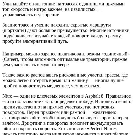
Учитывайте стиль гонки: на трассах с длинными прямыми
топ-скорость и нитро важнее; на извилистых —
управляемость и ускорение.
Знание трасс и умение находить скрытые маршруты
(шорткаты) дают большое преимущество. Многие источники
подчёркивают: изучайте каждый поворот, каждую рампу,
пробуйте альтернативный путь.
Например, можно заранее практиковать режим «одиночный»
(Career), чтобы запомнить оптимальные траектории, прежде
чем участвовать в мультиплеере.
Также важно распознавать рискованные участки трассы, где
можно легко потерять время или машину — иногда лучше
пройти поворот чуть медленнее, чем врезаться.
Nitro — один из ключевых элементов в Asphalt 8. Правильное
его использование часто определяет победу. Используйте nitro
преимущественно на прямых участках, где нет резких
поворотов. Перед прыжком или рампой — желательно
активировать nitro, чтобы получить большую скорость перед
взлётом. Дрифтинг в поворотах помогает аккумулировать
nitro и сохранять скорость. Есть понятие «Perfect Nitro»:
нажать повторно, когда индикатор находится в красной зоне