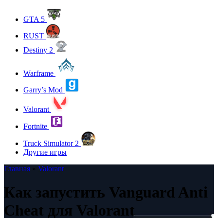
GTA 5
RUST
Destiny 2
Warframe
Garry’s Mod
Valorant
Fortnite
Truck Simulator 2
Другие игры
Главная
»
Valorant
Как запустить Vanguard Anti
Cheat для Valorant