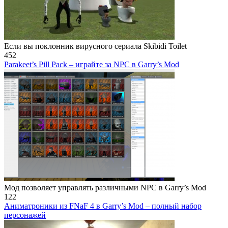
Если вы поклонник вирусного сериала Skibidi Toilet
452
Parakeet’s Pill Pack – играйте за NPC в Garry’s Mod
Мод позволяет управлять различными NPC в Garry’s Mod
122
Аниматроники из FNaF 4 в Garry’s Mod – полный набор
персонажей