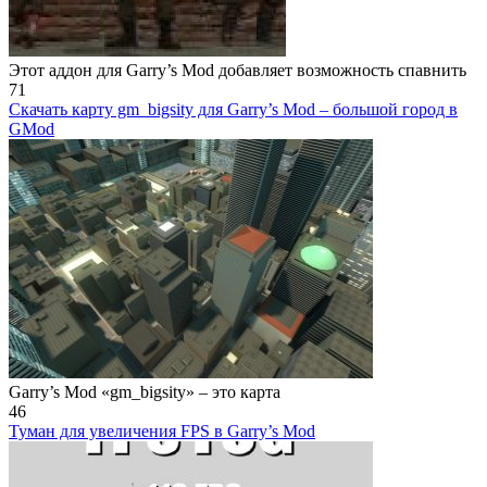
Этот аддон для Garry’s Mod добавляет возможность спавнить
71
Скачать карту gm_bigsity для Garry’s Mod – большой город в
GMod
Garry’s Mod «gm_bigsity» – это карта
46
Туман для увеличения FPS в Garry’s Mod