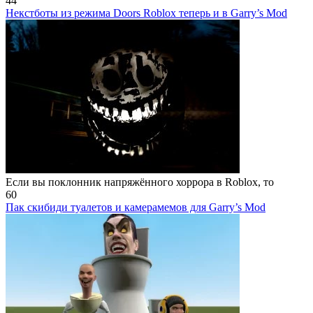
44
Некстботы из режима Doors Roblox теперь и в Garry’s Mod
Если вы поклонник напряжённого хоррора в Roblox, то
60
Пак скибиди туалетов и камерамемов для Garry’s Mod