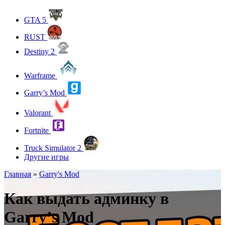
GTA 5
RUST
Destiny 2
Warframe
Garry’s Mod
Valorant
Fortnite
Truck Simulator 2
Другие игры
Главная
»
Garry's Mod
Как выдать админку в
Garry’s Mod