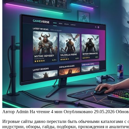
Автор
Admin
На чтение
4 мин
Опубликовано
29.05.2026
Обнов
Игровые сайты давно перестали быть обычными каталогами с
индустрии, обзоры, гайды, подборки, прохождения и аналитиче