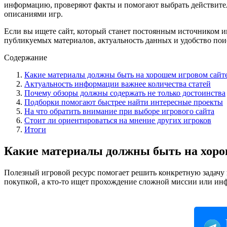
информацию, проверяют факты и помогают выбрать действите
описаниями игр.
Если вы ищете сайт, который станет постоянным источником ин
публикуемых материалов, актуальность данных и удобство пои
Содержание
Какие материалы должны быть на хорошем игровом сайт
Актуальность информации важнее количества статей
Почему обзоры должны содержать не только достоинства
Подборки помогают быстрее найти интересные проекты
На что обратить внимание при выборе игрового сайта
Стоит ли ориентироваться на мнение других игроков
Итоги
Какие материалы должны быть на хоро
Полезный игровой ресурс помогает решить конкретную задачу п
покупкой, а кто-то ищет прохождение сложной миссии или и