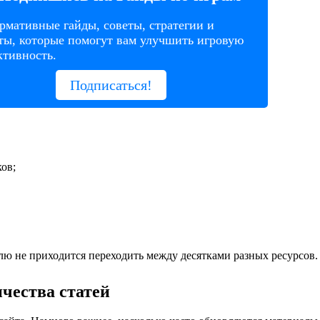
мативные гайды, советы, стратегии и
ты, которые помогут вам улучшить игровую
тивность.
Подписаться!
ов;
елю не приходится переходить между десятками разных ресурсов.
чества статей