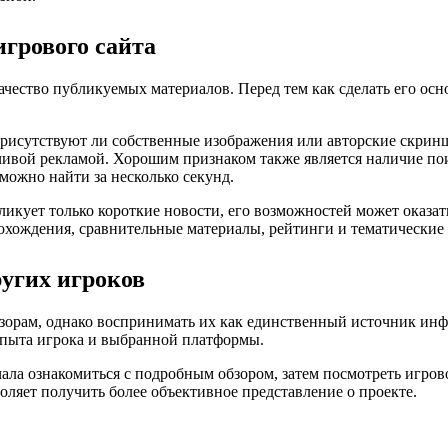
игрового сайта
качество публикуемых материалов. Перед тем как сделать его о
рисутствуют ли собственные изображения или авторские скринш
ивой рекламой. Хорошим признаком также является наличие пои
ожно найти за несколько секунд.
бликует только короткие новости, его возможностей может оказа
рохождения, сравнительные материалы, рейтинги и тематические
ругих игроков
зорам, однако воспринимать их как единственный источник инфо
опыта игрока и выбранной платформы.
ла ознакомиться с подробным обзором, затем посмотреть игрово
оляет получить более объективное представление о проекте.