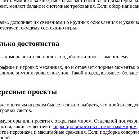
 сайта. Намного важнее, насколько часто обновляются материалы
нт, меняют баланс и системные требования. Если обзор написан 
алы, дополняет их сведениями о крупных обновлениях и указыва
етствует текущему состоянию игры.
лько достоинства
 — помочь читателю понять, подойдет ли проект именно ему.
графике и игровых механиках, но и отмечает спорные моменты: 
аличие внутриигровых покупок. Такой подход вызывает больше 
ересные проекты
аже опытным игрокам бывает сложно выбрать, что пройти след
гровых сайтов.
симуляторы или проекты с открытым миром. Отдельной популярн
уются, какие существуют
игры про викингов с открытым миром
,
итие персонажа и масштабные сражения. Если подборка содержи
зной.