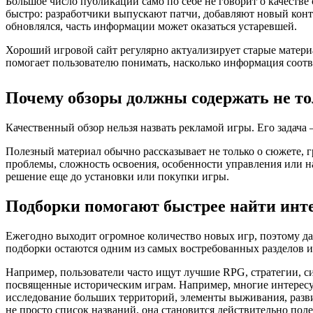
Большое число публикаций само по себе не говорит о качестве
быстро: разработчики выпускают патчи, добавляют новый конте
обновлялся, часть информации может оказаться устаревшей.
Хороший игровой сайт регулярно актуализирует старые матери
помогает пользователю понимать, насколько информация соотв
Почему обзоры должны содержать не то
Качественный обзор нельзя назвать рекламой игры. Его задача
Полезный материал обычно рассказывает не только о сюжете, 
проблемы, сложность освоения, особенности управления или н
решение еще до установки или покупки игры.
Подборки помогают быстрее найти инт
Ежегодно выходит огромное количество новых игр, поэтому д
подборки остаются одним из самых востребованных разделов и
Например, пользователи часто ищут лучшие RPG, стратегии, 
посвященные историческим играм. Например, многие интерес
исследование больших территорий, элементы выживания, разв
не просто список названий, она становится действительно поле