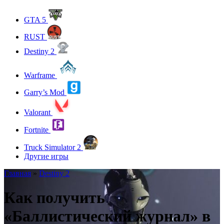
GTA 5
RUST
Destiny 2
Warframe
Garry’s Mod
Valorant
Fortnite
Truck Simulator 2
Другие игры
Главная
»
Destiny 2
Как получить
«Баллистический журнал» в