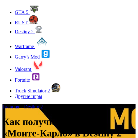
GTA 5
RUST
Destiny 2
Warframe
Garry’s Mod
Valorant
Fortnite
Truck Simulator 2
Другие игры
Главная
»
Destiny 2
Как получить автомат
«Монте-Карло» в Destiny 2