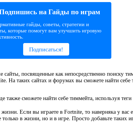
Подпишись на Гайды по играм
мативные гайды, советы, стратегии и
ты, которые помогут вам улучшить игровую
тивность.
Подписаться!
е сайты, посвященные как непосредственно поиску тим
tnite. На таких сайтах и форумах вы сможете найти себе
е также сможете найти себе тиммейта, используя теги F
жизни. Если вы играете в Fortnite, то наверняка у вас 
только в жизни, но и в игре. Просто добавьте таких и