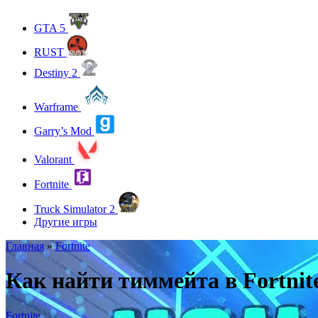
GTA 5
RUST
Destiny 2
Warframe
Garry’s Mod
Valorant
Fortnite
Truck Simulator 2
Другие игры
Главная
»
Fortnite
Как найти тиммейта в Fortnit
Fortnite