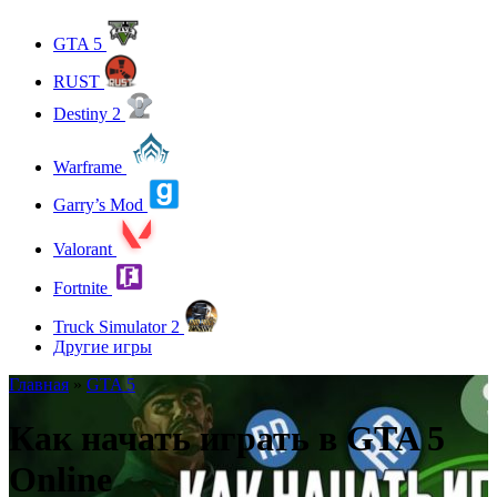
GTA 5
RUST
Destiny 2
Warframe
Garry’s Mod
Valorant
Fortnite
Truck Simulator 2
Другие игры
Главная
»
GTA 5
Как начать играть в GTA 5
Online