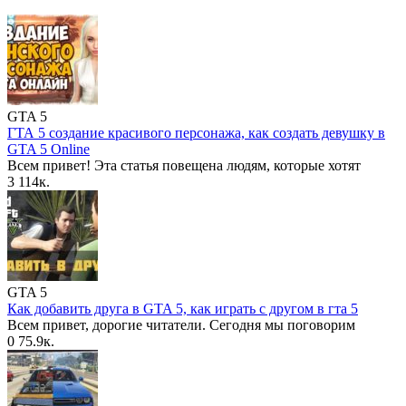
GTA 5
ГТА 5 создание красивого персонажа, как создать девушку в
GTA 5 Online
Всем привет! Эта статья повещена людям, которые хотят
3
114к.
GTA 5
Как добавить друга в GTA 5, как играть с другом в гта 5
Всем привет, дорогие читатели. Сегодня мы поговорим
0
75.9к.