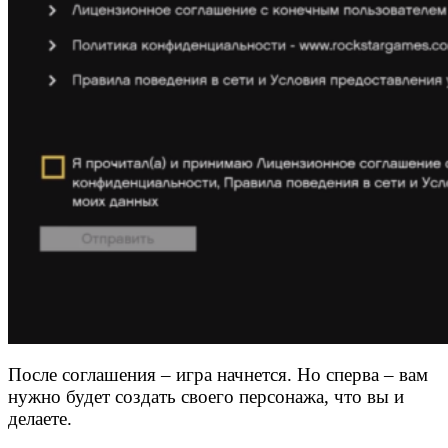
После соглашения – игра начнется. Но сперва – вам
нужно будет создать своего персонажа, что вы и
делаете.