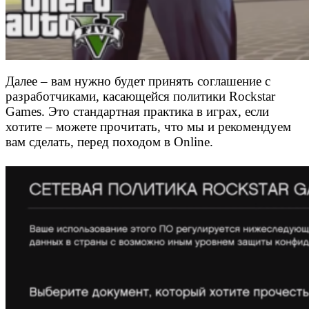
Далее – вам нужно будет принять соглашение с
разработчиками, касающейся политики Rockstar
Games. Это стандартная практика в играх, если
хотите – можете прочитать, что мы и рекомендуем
вам сделать, перед походом в Online.