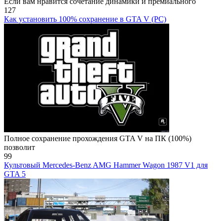
Если вам нравится сочетание динамики и премиального
127
Как установить 100% сохранение в GTA V (PC)
Полное сохранение прохождения GTA V на ПК (100%)
позволит
99
Культовый Mercedes-Benz AMG Hammer Wagon 1987 V1 для
GTA 5