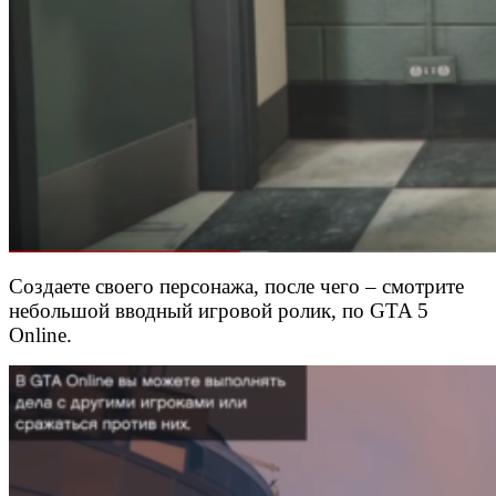
Создаете своего персонажа, после чего – смотрите
небольшой вводный игровой ролик, по GTA 5
Online.