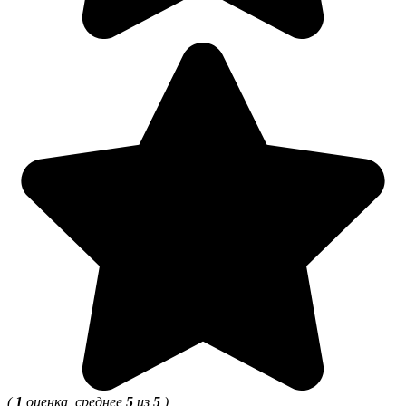
(
1
оценка, среднее
5
из
5
)