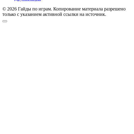
© 2026 Гайды по играм. Копирование материала разрешено
только с указанием активной ссылки на источник.