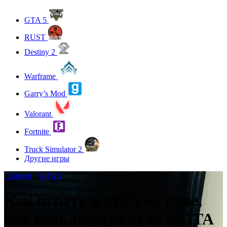
GTA 5
RUST
Destiny 2
Warframe
Garry’s Mod
Valorant
Fortnite
Truck Simulator 2
Другие игры
Главная
»
GTA 5
Как играть в гта 5 на руле,
как подключить руль к GTA